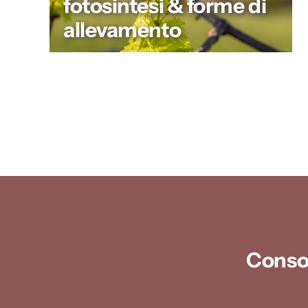
fotosintesi & forme di
allevamento
Consor