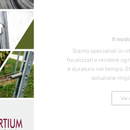
Il nos
Siamo specialisti in vi
focalizzati a rendere og
e duraturo nel tempo. Sf
soluzione migl
Vai 