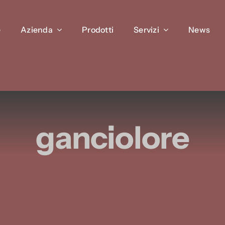
e
e
Azienda
Azienda
Prodotti
Prodotti
Servizi
Servizi
News
News
ganciolore