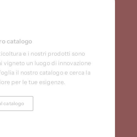
tro catalogo
ticoltura e i nostri prodotti sono
ni vigneto un luogo di innovazione
oglia il nostro catalogo e cerca la
iore per le tue esigenze.
al catalogo