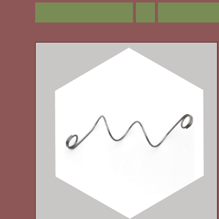
Ordina per
Nome
Mostra
36 Prodott