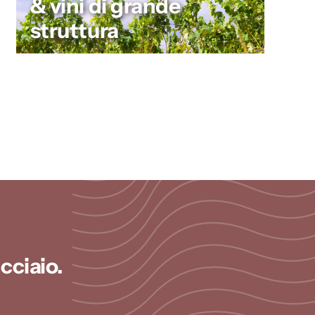
& vini di grande
struttura
cciaio.