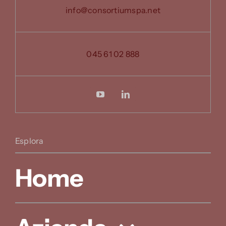
info@consortiumspa.net
045 61 02 888
Esplora
Home