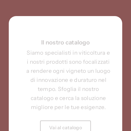
Il nostro catalogo
Siamo specialisti in viticoltura e
i nostri prodotti sono focalizzati
a rendere ogni vigneto un luogo
di innovazione e duraturo nel
tempo. Sfoglia il nostro
catalogo e cerca la soluzione
migliore per le tue esigenze.
Vai al catalogo