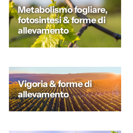
Metabolismo fogliare,
fotosintesi & forme di
allevamento
Vigoria & forme di
allevamento