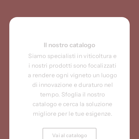
Il nostro catalogo
Siamo specialisti in viticoltura e
i nostri prodotti sono focalizzati
a rendere ogni vigneto un luogo
di innovazione e duraturo nel
tempo. Sfoglia il nostro
catalogo e cerca la soluzione
migliore per le tue esigenze.
Vai al catalogo