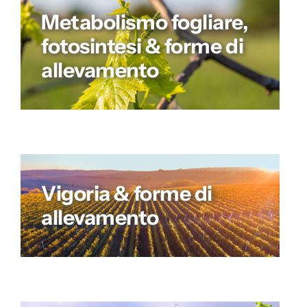
Metabolismo fogliare,
fotosintesi & forme di
allevamento
Vigoria & forme di
allevamento