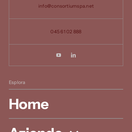
info@consortiumspa.net
045 61 02 888
Esplora
Home