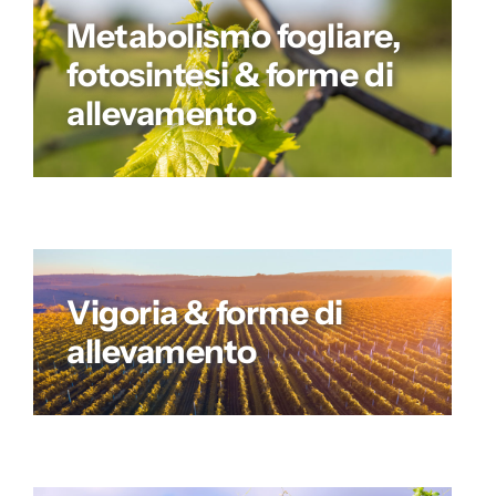
Metabolismo fogliare,
fotosintesi & forme di
allevamento
Vigoria & forme di
allevamento