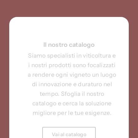
Il nostro catalogo
Siamo specialisti in viticoltura e
i nostri prodotti sono focalizzati
a rendere ogni vigneto un luogo
di innovazione e duraturo nel
tempo. Sfoglia il nostro
catalogo e cerca la soluzione
migliore per le tue esigenze.
Vai al catalogo