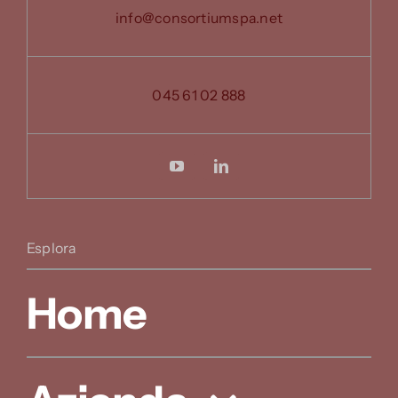
info@consortiumspa.net
045 61 02 888
Esplora
Home