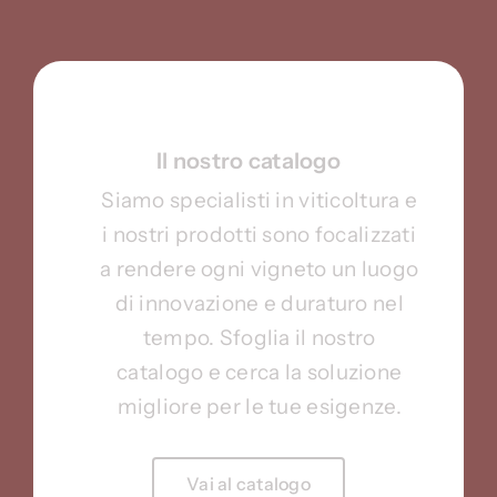
Il nostro catalogo
Siamo specialisti in viticoltura e
i nostri prodotti sono focalizzati
a rendere ogni vigneto un luogo
di innovazione e duraturo nel
tempo. Sfoglia il nostro
catalogo e cerca la soluzione
migliore per le tue esigenze.
Vai al catalogo