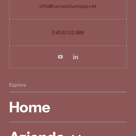
info@consortiumspa.net
045 61 02 888
Esplora
Home