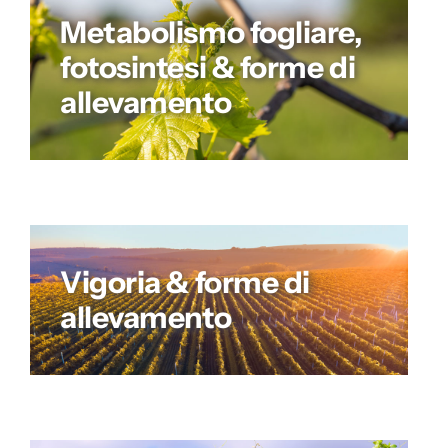
Metabolismo fogliare,
fotosintesi & forme di
allevamento
Vigoria & forme di
allevamento