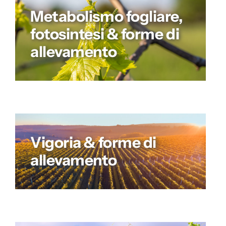
Metabolismo fogliare,
fotosintesi & forme di
allevamento
Vigoria & forme di
allevamento