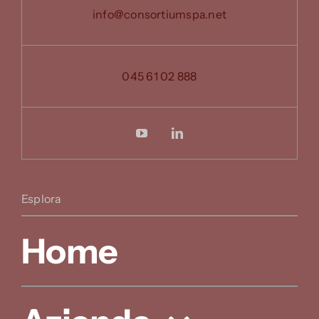
info@consortiumspa.net
045 61 02 888
Esplora
Home