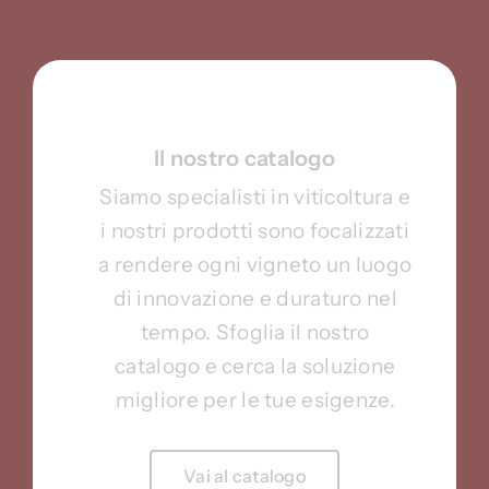
Il nostro catalogo
Siamo specialisti in viticoltura e
i nostri prodotti sono focalizzati
a rendere ogni vigneto un luogo
di innovazione e duraturo nel
tempo. Sfoglia il nostro
catalogo e cerca la soluzione
migliore per le tue esigenze.
Vai al catalogo