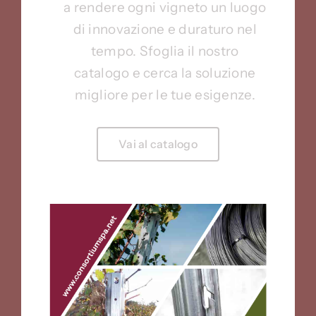
a rendere ogni vigneto un luogo
di innovazione e duraturo nel
tempo. Sfoglia il nostro
catalogo e cerca la soluzione
migliore per le tue esigenze.
Vai al catalogo