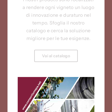
a rendere ogni vigneto un luogo
di innovazione e duraturo nel
tempo. Sfoglia il nostro
catalogo e cerca la soluzione
migliore per le tue esigenze.
Vai al catalogo