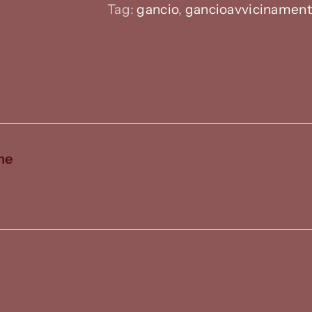
Tag:
gancio
,
gancioavvicinamen
ne