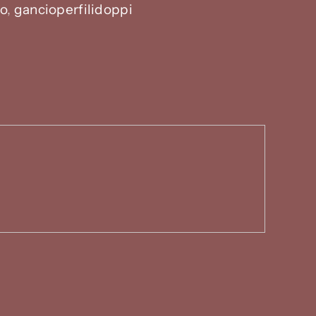
to
,
gancioperfilidoppi