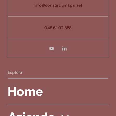
info@consortiumspa.net
045 61 02 888
Esplora
Home