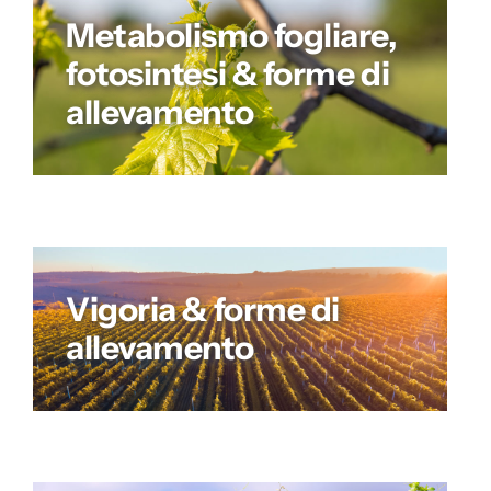
Metabolismo fogliare,
fotosintesi & forme di
allevamento
Vigoria & forme di
allevamento