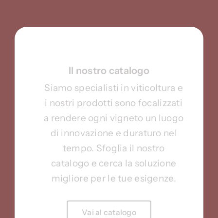
Il nostro catalogo
Siamo specialisti in viticoltura e
i nostri prodotti sono focalizzati
a rendere ogni vigneto un luogo
di innovazione e duraturo nel
tempo. Sfoglia il nostro
catalogo e cerca la soluzione
migliore per le tue esigenze.
Vai al catalogo