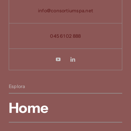
info@consortiumspa.net
045 61 02 888
Esplora
Home