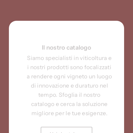
Il nostro catalogo
Siamo specialisti in viticoltura e
i nostri prodotti sono focalizzati
a rendere ogni vigneto un luogo
di innovazione e duraturo nel
tempo. Sfoglia il nostro
catalogo e cerca la soluzione
migliore per le tue esigenze.