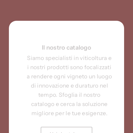
Il nostro catalogo
Siamo specialisti in viticoltura e
i nostri prodotti sono focalizzati
a rendere ogni vigneto un luogo
di innovazione e duraturo nel
tempo. Sfoglia il nostro
catalogo e cerca la soluzione
migliore per le tue esigenze.