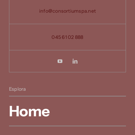
info@consortiumspa.net
045 61 02 888
Esplora
Home